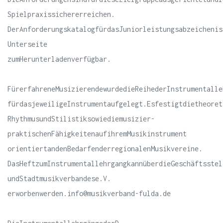
Spielpraxissichererreichen.
DerAnforderungskatalogfürdasJuniorleistungsabzeichenis
Unterseite
zumHerunterladenverfügbar.
FürerfahreneMusizierendewurdedieReihederInstrumentalle
fürdasjeweiligeInstrumentaufgelegt.Esfestigtdietheoret
RhythmusundStilistiksowiediemusizier-
praktischenFähigkeitenaufihremMusikinstrument
orientiertandenBedarfenderregionalenMusikvereine.
DasHeftzumInstrumentallehrgangkannüberdieGeschäftsstel
undStadtmusikverbandese.V.
erworbenwerden.info@musikverband-fulda.de