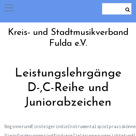
Kreis- und Stadtmusikverband
Fulda e.V.
Leistungslehrgänge
D-,C-Reihe und
Juniorabzeichen
BeginnerundEinsteigerindieInstrumentalspielpraxiskönne
DieAnforderungensindfürdieseZielgruppeausgerichtetundl